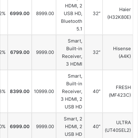
HDMI, 2
Haier
2%
6999.00
8999.00
USB HD,
32″
(H32K80E)
Bluetooth
5.1
Smart,
Built-in
Hisense
2%
6799.00
9999.00
32″
Receiver,
(A4K)
3 HDMI
Smart,
Built-in
FRESH
3%
8399.00
10999.00
Receiver,
40″
(MF423C)
3 HDMI, 2
USB HD
Smart, 2
ULTRA
0%
6999.00
9999.00
HDMI, 2
40″
(UT40SEL2)
USB HD